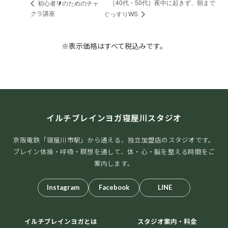
［40代・50代］夜中に起きず、朝まで
初心者🔰のためのチャ
クラ講座
ぐっすりWS
※表示価格はすべて税込みです。
イルチブレインヨガ寝屋川スタジオ
京阪電鉄「寝屋川市駅」から通える、独立加盟店のスタジオです。
ブレイン体操・呼吸・瞑想を通して、体・心・脳を整える時間をご
案内します。
Instagram
Facebook
LINE
イルチブレインヨガとは
スタジオ案内・料金