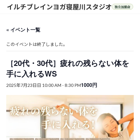
コ
ナ
イルチブレインヨガ寝屋川スタジオ
ン
ビ
テ
ゲ
ン
ー
ツ
シ
« イベント一覧
へ
ョ
ス
ン
このイベントは終了しました。
キ
に
ッ
移
プ
動
［20代・30代］疲れの残らない体を
手に入れるWS
1000円
2025年7月23日日 10:00 AM
-
8:30 PM